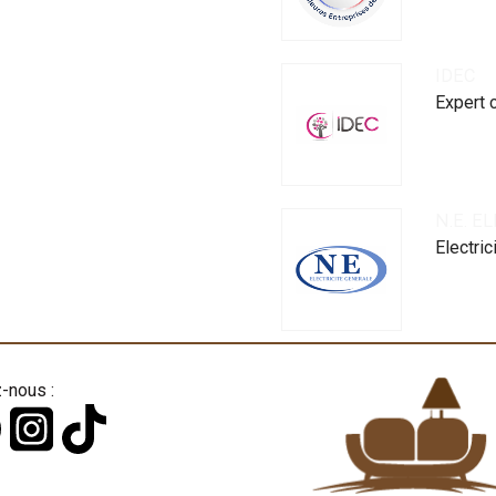
IDEC
Expert 
N.E. E
Electri
-nous :