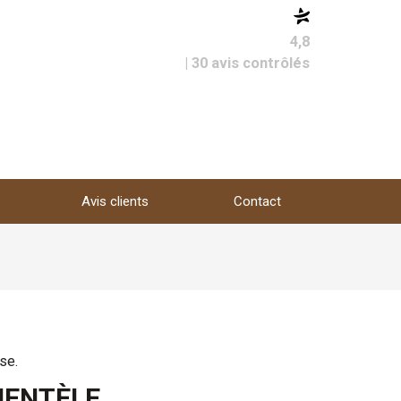
4,8
| 30 avis contrôlés
Avis clients
Contact
se.
IENTÈLE