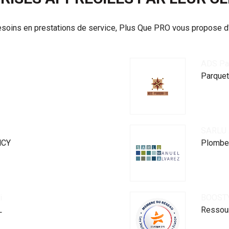
esoins en prestations de service, Plus Que PRO vous propose 
ADS Pa
Parque
SARLU
NCY
Plomber
i
BOOST
L
Ressou