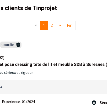
s clients de Tinprojet
«
1
2
»
Fin
Contrôlé
92)
et pose dressing tête de lit et meuble SDB à Suresnes 
ec sérieux et rigueur.
ée
-
Expérience :
01/2024
Sécu