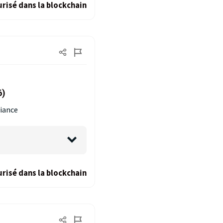
risé dans la blockchain
6)
fiance
risé dans la blockchain